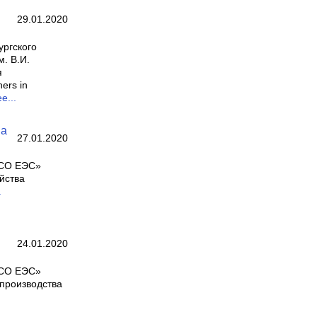
29.01.2020
ургского
. В.И.
я
ers in
е...
ва
27.01.2020
«СО ЕЭС»
йства
.
24.01.2020
«СО ЕЭС»
производства