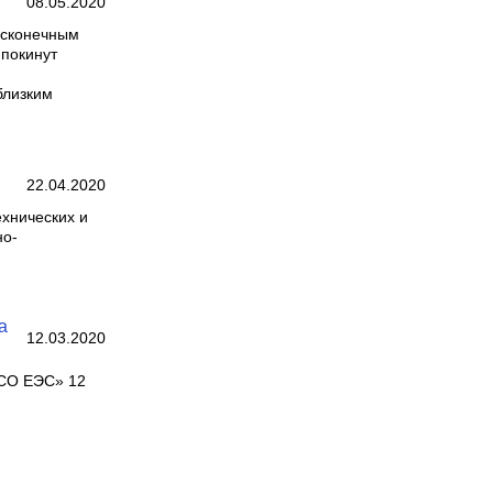
08.05.2020
есконечным
 покинут
близким
22.04.2020
хнических и
но-
а
12.03.2020
«СО ЕЭС» 12