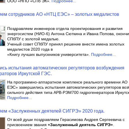
ООО «НПО «СПб ЭК».
Подробнее...
яем сотрудников АО «НТЦ ЕЭС» – золотых медалистов
Поздравляем инженеров отдела проектирования и развития
энергосистем (НИО-6) Антона Сюткина и Ивана Попова, оконч
СПбПУ с золотой медалью.
Ученый совет СПбПУ принял решение внести имена золотых
медалистов 2020 года в
«Книгу лучших выпускников университета».
Подробнее...
сь испытания автоматических регуляторов возбуждения
раторов Иркутской ГЭС.
На программно-аппаратном комплексе реального времени АО
ЕЭС» завершились испытания автоматических регуляторов во
сильного действия типа АРВ-РЭМ700 гидрогенераторов Иркутс
Подробнее...
яем «Заслуженных деятелей СИГРЭ» 2020 года.
От всей души поздравляем Герасимова Андрея Сергеевича с
присвоением звания
«Заслуженный деятель СИГРЭ»
.