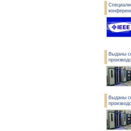
Специали
конферен
Выданы се
производс
Выданы с
производ