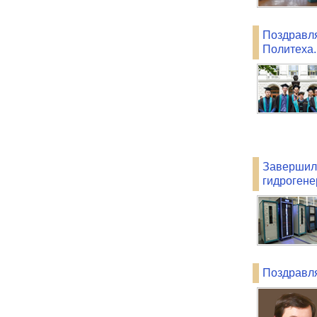
Поздравл
Политеха.
Завершили
гидрогене
Поздравл