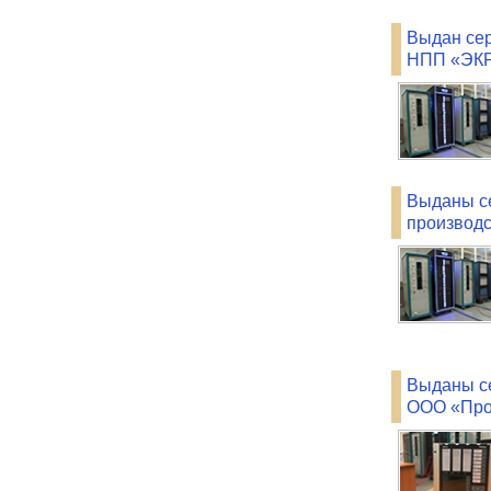
Выдан сер
НПП «ЭКР
Выданы с
производ
Выданы се
ООО «Про