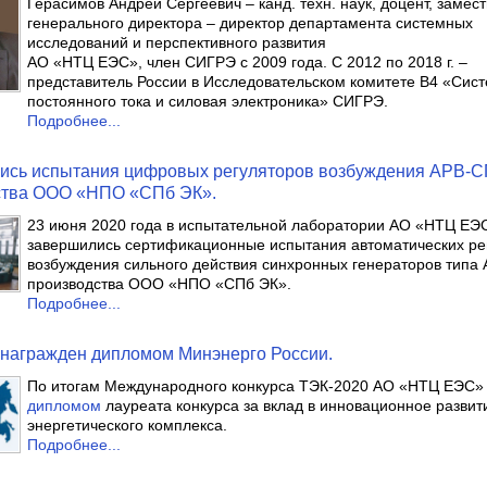
Герасимов Андрей Сергеевич – канд. техн. наук, доцент, замес
генерального директора – директор департамента системных
исследований и перспективного развития
АО «НТЦ ЕЭС», член СИГРЭ с 2009 года. С 2012 по 2018 г. –
представитель России в Исследовательском комитете В4 «Сис
постоянного тока и силовая электроника» СИГРЭ.
Подробнее...
ись испытания цифровых регуляторов возбуждения АРВ-С
ства ООО «НПО «СПб ЭК».
23 июня 2020 года в испытательной лаборатории АО «НТЦ ЕЭ
завершились сертификационные испытания автоматических ре
возбуждения сильного действия синхронных генераторов типа
производства ООО «НПО «СПб ЭК».
Подробнее...
награжден дипломом Минэнерго России.
По итогам Международного конкурса ТЭК-2020 АО «НТЦ ЕЭС»
дипломом
лауреата конкурса за вклад в инновационное развит
энергетического комплекса.
Подробнее...