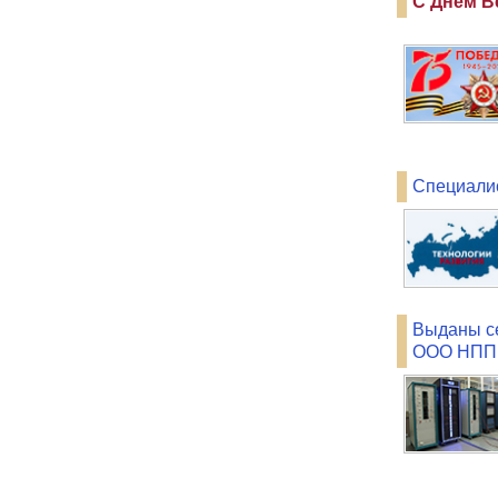
С Днем В
Специалис
Выданы се
ООО НПП 