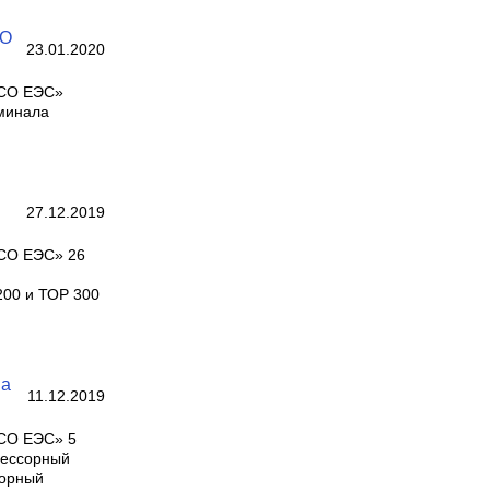
ОО
23.01.2020
«СО ЕЭС»
рминала
м
27.12.2019
«СО ЕЭС» 26
200 и ТОР 300
ва
11.12.2019
«СО ЕЭС» 5
цессорный
сорный