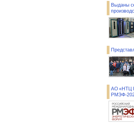
Выданы се
производ
Представ
АО «НТЦ Е
РМЭФ-202