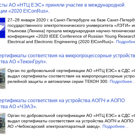
сты АО «НТЦ ЕЭС» приняли участие в международной
ции «2020 ElConRus».
27–28 января 2020 г. в Санкт-Петербурге на базе Санкт-Петерб
государственного электротехнического университета «ЛЭТИ» им
Ульянова (Ленина) прошла международная научно-техническа
конференция «2020 IEEE Conference of Russian Young Research
Electrical and Electronic Engineering (2020 ElConRus)».
Подробне
ртификаты соответствия на микропроцессорные устройст
тва АО «ТеконГруп».
Орган по добровольной сертификации АО «НТЦ ЕЭС» в СДС 
выдал сертификаты соответствия на микропроцессорные устро
релейной защиты и автоматики серии ТЕКОН 300.
Подробнее..
ертификаты соответствия на устройства АОПЧ и АОПО
ства АО «ЧЭАЗ».
Орган по добровольной сертификации АО «НТЦ ЕЭС» в СДС 
выдал сертификаты соответствия на устройства АОПЧ и АОПО 
АО «Чебоксарский электроаппаратный завод».
Подробнее...