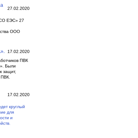
ва
27.02.2020
«СО ЕЭС» 27
дства ООО
».
17.02.2020
аботчиков ПВК
». Были
к защит,
 ПВК.
17.02.2020
дет круглый
ние для
ости и
йств.