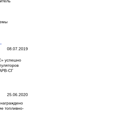
титель
темы
Г
08.07.2019
С» успешно
гуляторов
 АРВ-СГ
25.06.2020
 награждено
ие топливно-