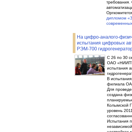
требования.
автоматизаци
Оргкомитето
дипломом «З
современных
На цифро-аналого-физи
испытания цифровых авт
РЭМ-700 гидрогенерато
С 26 по 30 
ОАО «НИИПТ»
испытания а
гидрогенера
В испытания
филиала ОАО
Для проведе
создана физ
планируемые
Колымской Г
уровень 2011
согласованн
Испытания п
независимой
настройках 