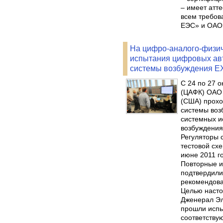
– имеет атт
всем требов
ЕЭС» и ОАО
На цифро-аналого-физи
испытания цифровых авт
системы возбуждения E
С 24 по 27 
(ЦАФК) ОАО 
(США) прохо
системы воз
системных и
возбуждения
Регуляторы 
тестовой сх
июне 2011 го
Повторные ис
подтвердили
рекомендова
Целью насто
Дженерал Эл
прошли испы
соответству