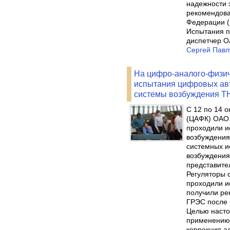
надежности 
рекомендова
Федерации (
Испытания п
диспетчер 
Сергей Павл
На цифро-аналого-физи
испытания цифровых авт
системы возбуждения T
С 12 по 14 
(ЦАФК) ОАО 
проходили и
возбуждения
системных и
возбуждения
представит
Регуляторы 
проходили и
получили ре
ГРЭС после 
Целью насто
применению 
коррекция а