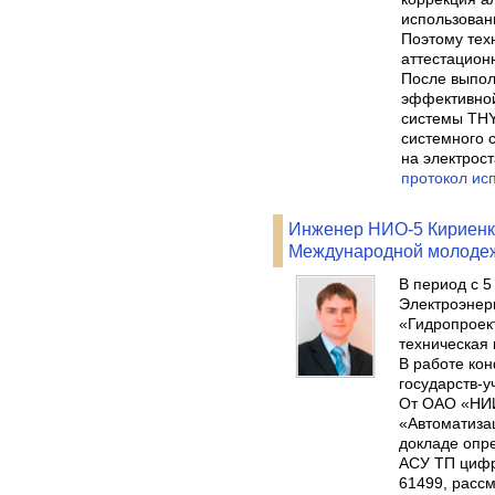
использован
Поэтому тех
аттестацион
После выпол
эффективной
системы THY
системного 
на электрос
протокол ис
Инженер НИО-5 Кириенк
Международной молодеж
В период с 5
Электроэнер
«Гидропроек
техническая
В работе ко
государств-у
От ОАО «НИИ
«Автоматиза
докладе опр
АСУ ТП цифр
61499, расс