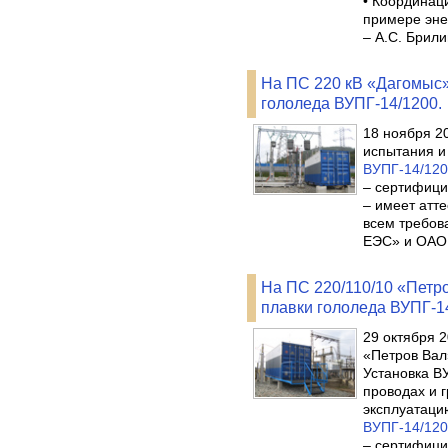
• Координаци
примере эне
– А.С. Брили
На ПС 220 кВ «Дагомыс»
гололеда ВУПГ-14/1200.
18 ноября 2
испытания и
ВУПГ-14/120
– сертифици
– имеет атт
всем требов
ЕЭС» и ОАО
На ПС 220/110/10 «Петро
плавки гололеда ВУПГ-1
29 октября 
«Петров Вал
Установка В
проводах и 
эксплуатаци
ВУПГ-14/120
– сертифици