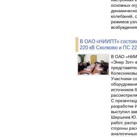
основных ог
динамическо
колебаний, 
режимов узл
возбуждения
В ОАО «НИИПТ» состоял
220 кВ Сколково и ПС 2
В ОАО «НИИП
«Энер Зэт» 
представите
Колесниковы
Участники с
оборудовани
источников 
рассмотрели
C презентац
разработке 
выступил за
Шершнев Ю.А
работ, расп
стороны рас
аналогичных