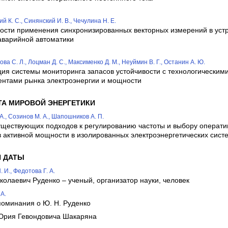
й К. C., Синянский И. В., Чечулина Н. Е.
ости применения синхронизированных векторных измерений в уст
аварийной автоматики
ва С. Л., Лоцман Д. С., Максименко Д. М., Неуймин В. Г., Останин А. Ю.
ция системы мониторинга запасов устойчивости с технологическим
ентами рынка электроэнергии и мощности
ТА МИРОВОЙ ЭНЕРГЕТИКИ
 А., Созинов М. А., Шапошников А. П.
уществующих подходов к регулированию частоты и выбору операт
в активной мощности в изолированных электроэнергетических сист
И ДАТЫ
 И., Федотова Г. А.
олаевич Руденко – ученый, организатор науки, человек
А.
оминания о Ю. Н. Руденко
Юрия Гевондовича Шакаряна