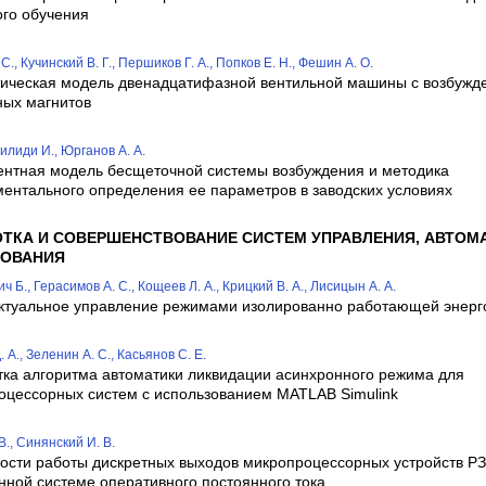
го обучения
С., Кучинский В. Г., Першиков Г. А., Попков Е. Н., Фешин А. О.
ическая модель двенадцатифазной вентильной машины с возбужд
ных магнитов
лиди И., Юрганов А. А.
ентная модель бесщеточной системы возбуждения и методика
ментального определения ее параметров в заводских условиях
ОТКА И СОВЕРШЕНСТВОВАНИЕ СИСТЕМ УПРАВЛЕНИЯ, АВТОМ
РОВАНИЯ
 Б., Герасимов А. С., Кощеев Л. А., Крицкий В. А., Лисицын А. А.
ктуальное управление режимами изолированно работающей энерг
 А., Зеленин А. С., Касьянов С. Е.
тка алгоритма автоматики ликвидации асинхронного режима для
оцессорных систем с использованием MATLAB Simulink
В., Синянский И. В.
ости работы дискретных выходов микропроцессорных устройств РЗ
нной системе оперативного постоянного тока