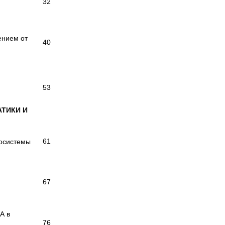
32
ением от
40
53
АТИКИ И
61
осистемы
67
А в
76