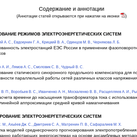
Содержание и аннотации
(Аннотации статей открываются при нажатии на иконки
)
ОВАНИЕ РЕЖИМОВ ЭЛЕКТРОЭНЕРГЕТИЧЕСКИХ СИСТЕМ
 А. С., Евдокунин Г. А., Крицкий В. А., Одинцов М. В., Чернякова Л. Б.
ованность электростанций ЕЭС России в применении фазоповорот
сов
А. И., Лямов А. С., Смоловик С. В., Чудный В. С.
ование статического синхронного продольного компенсатора для 
вности параллельной работы сетей различных классов напряжени
В. П., Воробьев В. С., Иванченко А. Н., Москаленко В. В., Расщепляев А. И., Ры
асчета времени до насыщения трансформатора тока с использова
-линейной аппроксимации средней кривой намагничивания
РОВАНИЕ ЭЛЕКТРОЭНЕРГЕТИЧЕСКИХ СИСТЕМ
. М., Ахьёев Дж. С., Дмитриев С. А., Матренин П. В., Сафаралиев М. Х.
тка моделей среднесрочного прогнозирования электропотребления
ванно работающих энергосистемах на основе ансамблевых методо