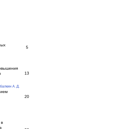
ных
5
повышения
13
я
балкин А. Д.
нием
20
 в
в