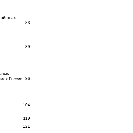
ройствах
83
и
89
ивных
96
емах России
104
119
121