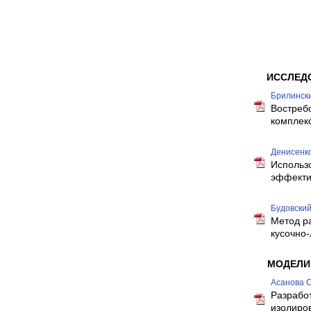
ИССЛЕД
Брилинский
Востреб
комплек
Денисенко 
Использ
эффекти
Будовский 
Метод р
кусочно
МОДЕЛИ
Асанова С
Разрабо
изолиро