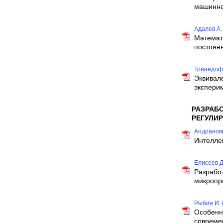
машинно
Адалев А. 
Математ
постоян
Триандофи
Эквивал
экспери
РАЗРАБ
РЕГУЛИ
Андранович
Интелле
Елисеев Д.
Разрабо
микропр
Рыбин И. 
Особенн
совреме