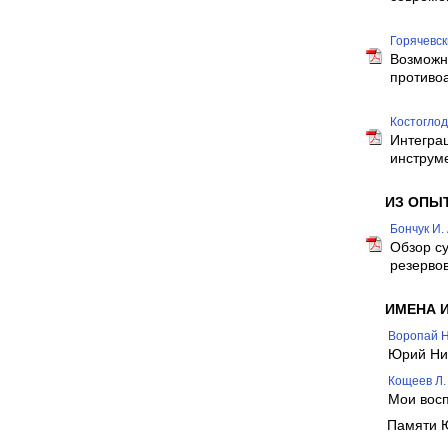
Горячевски
Возможн
противо
Костоглодо
Интегра
инструм
ИЗ ОПЫ
Бончук И.
Обзор с
резерво
ИМЕНА 
Воропай Н.
Юрий Ник
Кощеев Л. 
Мои восп
Памяти 