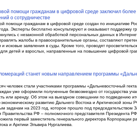
овой помощи гражданам в цифровой среде заключил более
ний о сотрудничестве
ой помощи гражданам в цифровой среде создан по инициативе Ро
года. Эксперты бесплатно консультируют и оказывают поддержку г
лкнулись с незаконной обработкой персональных данных в Интерне
аправлять жалобы в правоохранительные органы, составляют прете
и и исковые заявления в суды. Кроме того, проводят просветительс
для детей и взрослых, направленные на повышение цифровой гра
гломераций станет новым направлением программы «Даль
сяч человек стали участниками программы «Дальневосточный гекта
раждан уже оформили полученные безвозмездно от государства уча
сть или аренду. Об этом на выездном совещании по подведению ит
-экономическому развитию Дальнего Востока и Арктической зоны Р
ым задачам на 2023 год, которое прошло под председательством 
 Правительства РФ – полномочного представителя Президента Р
ложила первый заместитель генерального директора Корпорации р
тока и Арктики Эльвира Нургалиева.