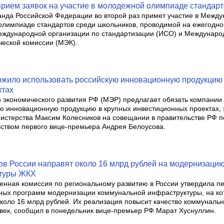
прием заявок на участие в молодежной олимпиаде стандар
нда Российской Федерации во второй раз примет участие в Межд
лимпиаде стандартов среди школьников, проводимой на ежегодно
ждународной организации по стандартизации (ИСО) и Междунаро
ческой комиссии (МЭК).
жило использовать российскую инновационную продукцию 
ктах
 экономического развития РФ (МЭР) предлагает обязать компании
ю инновационную продукцию в крупных инвестиционных проектах, 
истерства Максим Колесников на совещании в правительстве РФ п
ством первого вице-премьера Андрея Белоусова.
ов России направят около 16 млрд рублей на модернизаци
туры ЖКХ
енная комиссия по региональному развитию в России утвердила п
ных программ модернизации коммунальной инфраструктуры, на ко
коло 16 млрд рублей. Их реализация повысит качество коммунальн
овек, сообщил в понедельник вице-премьер РФ Марат Хуснуллин.