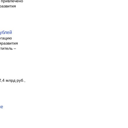
, привлечено
развития
рублей
егацию
мразвития
титель –
,4 млрд руб.,
ше