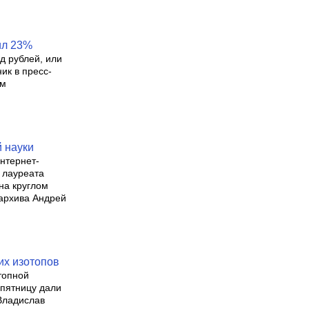
ил 23%
д рублей, или
ик в пресс-
ом
й науки
интернет-
, лауреата
на круглом
сархива Андрей
их изотопов
топной
 пятницу дали
Владислав