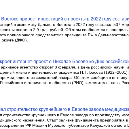
Востоке прирост инвестиций в проекты в 2022 году состав
стиций в экономику Дальнего Востока в 2022 году составил 537 млр
 проекты вложено 2,9 трлн рублей. Об этом сообщается в понедельн
ата полномочного представителя президента РФ в Дальневосточн
округе (ДФО).
кроет интернет-проект о Николае Басове ко Дню российско
архивное агентство откроет 8 февраля, в День российской науки, 
ященный жизни и деятельности академика Н. Г. Басова (1922–2001)
премии, одного из создателей лазера. Об этом сообщил в пятницу 
 Российского исторического общества (РИО) заместитель главы Ро
ал строительство крупнейшего в Европе завода медицинск
л строительство крупнейшего в Европе завода по производству изо
дицинского назначения. Старт заливке фундамента предприятия в
воохранения РФ Михаил Мурашко, губернатор Калужской области 