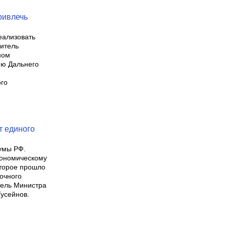
ривлечь
еализовать
титель
ном
ию Дальнего
ого
т единого
думы РФ.
кономическому
оторое прошло
очного
тель Министра
усейнов.