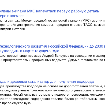
 члены экипажа МКС напечатали первую рабочую деталь
ере в космосе
лены экипажа Международной космической станции (МКС) смогли н
кронштейн для крепления камеры, передает спецкор ТАСС, космон
митрий Петелин.
ехнологического развития Российской Федерации до 2030 
 утвердить в марте текущего года
щил первый вице-премьер Андрей Белоусов на совещании с эксп
и представителями профильных ведомств. Документ готовится по
оздали дешевый катализатор для получения водорода
для производства водорода на основе не дорогостоящей платины, 
на создали ученые Томского политехнического университета вмест
ермании. Новый катализатор можно недорого производить методом 
делает производство водородного топлива более рентабельным, с
в пресс-службе вуза.