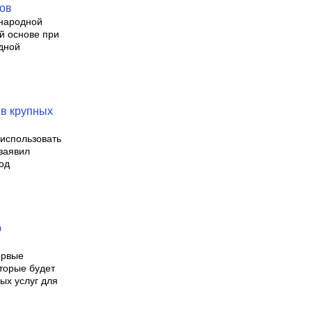
тов
ународной
й основе при
дной
в крупных
 использовать
заявил
од
ю
ервые
торые будет
ых услуг для