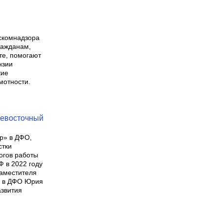
скомнадзора
ражданам,
те, помогают
нзии
кие
мотности.
невосточный
р» в ДФО,
стки
огов работы
Ф в 2022 году
Заместителя
Ф в ДФО Юрия
азвития