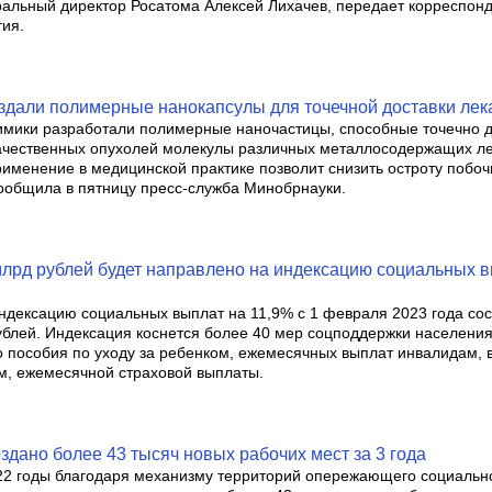
альный директор Росатома Алексей Лихачев, передает корреспон
тия.
здали полимерные нанокапсулы для точечной доставки лека
имики разработали полимерные наночастицы, способные точечно д
качественных опухолей молекулы различных металлосодержащих ле
применение в медицинской практике позволит снизить остроту побо
сообщила в пятницу пресс-служба Минобрнауки.
лрд рублей будет направлено на индексацию социальных в
ндексацию социальных выплат на 11,9% с 1 февраля 2023 года сос
ублей. Индексация коснется более 40 мер соцподдержки населения,
 пособия по уходу за ребенком, ежемесячных выплат инвалидам, 
, ежемесячной страховой выплаты.
дано более 43 тысяч новых рабочих мест за 3 года
22 годы благодаря механизму территорий опережающего социальн