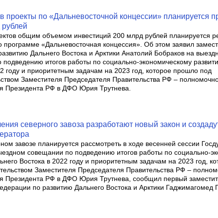
 в проекты по «Дальневосточной концессии» планируется п
 рублей
ектов общим объемом инвестиций 200 млрд рублей планируется р
по программе «Дальневосточная концессия». Об этом заявил замес
развитию Дальнего Востока и Арктики Анатолий Бобраков на выезд
 подведению итогов работы по социально-экономическому развит
22 году и приоритетным задачам на 2023 год, которое прошло под
ством Заместителя Председателя Правительства РФ – полномочн
я Президента РФ в ДФО Юрия Трутнева.
ения северного завоза разработают новый закон и создаду
ператора
рном завозе планируется рассмотреть в ходе весенней сессии Гос
ыездном совещании по подведению итогов работы по социально-э
ьнего Востока в 2022 году и приоритетным задачам на 2023 год, к
тельством Заместителя Председателя Правительства РФ – полном
я Президента РФ в ДФО Юрия Трутнева, сообщил первый замести
едерации по развитию Дальнего Востока и Арктики Гаджимагомед Г