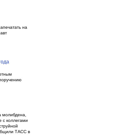
апечатать на
авт
года
ертным
 поручению
а молибдена,
е с коллегами
струйной
ообщили ТАСС в