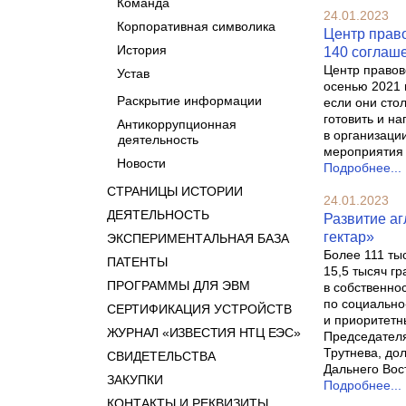
Команда
24.01.2023
Корпоративная символика
Центр прав
История
140 соглаше
Центр правов
Устав
осенью 2021 
Раскрытие информации
если они сто
готовить и н
Антикоррупционная
в организаци
деятельность
мероприятия 
Новости
Подробнее...
СТРАНИЦЫ ИСТОРИИ
24.01.2023
ДЕЯТЕЛЬНОСТЬ
Развитие а
гектар»
ЭКСПЕРИМЕНТАЛЬНАЯ БАЗА
Более 111 ты
ПАТЕНТЫ
15,5 тысяч г
ПРОГРАММЫ ДЛЯ ЭВМ
в собственно
по социально
СЕРТИФИКАЦИЯ УСТРОЙСТВ
и приоритетн
ЖУРНАЛ «ИЗВЕСТИЯ НТЦ ЕЭС»
Председателя
Трутнева, до
СВИДЕТЕЛЬСТВА
Дальнего Вос
ЗАКУПКИ
Подробнее...
КОНТАКТЫ И РЕКВИЗИТЫ