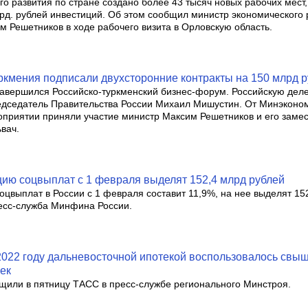
го развития по стране создано более 43 тысяч новых рабочих мест
рд. рублей инвестиций. Об этом сообщил министр экономического 
м Решетников в ходе рабочего визита в Орловскую область.
ркмения подписали двухсторонние контракты на 150 млрд 
авершился Российско-туркменский бизнес-форум. Российскую дел
едседатель Правительства России Михаил Мишустин. От Минэконо
оприятии приняли участие министр Максим Решетников и его замес
вач.
цию соцвыплат с 1 февраля выделят 152,4 млрд рублей
оцвыплат в России с 1 февраля составит 11,9%, на нее выделят 152
есс-служба Минфина России.
2022 году дальневосточной ипотекой воспользовалось свы
век
щили в пятницу ТАСС в пресс-службе регионального Минстроя.