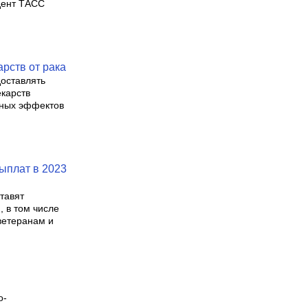
дент ТАСС
рств от рака
оставлять
карств
чных эффектов
ыплат в 2023
тавят
 в том числе
ветеранам и
о-