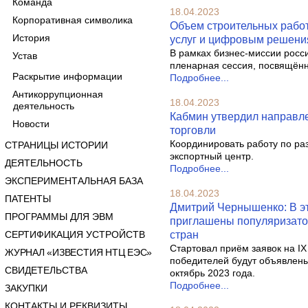
Команда
18.04.2023
Корпоративная символика
Объем строительных работ
История
услуг и цифровым решени
В рамках бизнес-миссии росси
Устав
пленарная сессия, посвящённ
Раскрытие информации
Подробнее...
Антикоррупционная
18.04.2023
деятельность
Кабмин утвердил направл
Новости
торговли
Координировать работу по ра
СТРАНИЦЫ ИСТОРИИ
экспортный центр.
ДЕЯТЕЛЬНОСТЬ
Подробнее...
ЭКСПЕРИМЕНТАЛЬНАЯ БАЗА
18.04.2023
ПАТЕНТЫ
Дмитрий Чернышенко: В эт
ПРОГРАММЫ ДЛЯ ЭВМ
приглашены популяризатор
СЕРТИФИКАЦИЯ УСТРОЙСТВ
стран
Стартовал приём заявок на I
ЖУРНАЛ «ИЗВЕСТИЯ НТЦ ЕЭС»
победителей будут объявлены
СВИДЕТЕЛЬСТВА
октябрь 2023 года.
Подробнее...
ЗАКУПКИ
КОНТАКТЫ И РЕКВИЗИТЫ