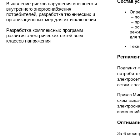
Состав ус
Выявление рисков нарушения внешнего и
внутреннего энергоснабжения
Опре
потребителей, разработка технических и
– по
организационных мер для их исключения
– пр
– ос
Разработка комплексных программ
режи
развития электрических сетей всех
для 
классов напряжения
Техн
Регламен
Подпункт 
потребител
электросет
сетям к эл
Приказ Ми
схем выдач
электросн
изменений
Оптималь
За 6 месяц