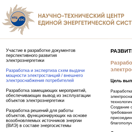
Участие в разработке документов
РАЗВИ
перспективного развития
электроэнергетики
Разрабо
электро
Разработка и экспертиза схем выдачи
мощности электростанций / внешнего
электроснабжения потребителей
Цель вып
Разработка замещающих мероприятий,
Разработк
обеспечивающих вывод из эксплуатации
электросн
объектов электроэнергетики
технологич
Создание 
Разработка решений для работы
требовани
объектов, функционирующих на основе
присоедин
возобновляемых источников энергии
благополу
(ВИЭ) в составе энергосистемы