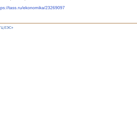
tps://tass.ru/ekonomika/23269097
ТЦ ЕЭС»