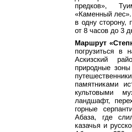
предков», Ту
«Каменный лес».
в одну сторону,
от 8 часов до 3 д
Маршрут «Степн
погрузиться в н
Аскизский рай
природные зоны
путешественники
памятниками ис
культовыми м
ландшафт, пере
горные серпант
Абаза, где сли
казачья и русск