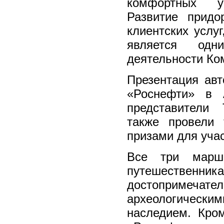
комфортных у
Развитие придо
клиентских услу
является одн
деятельности Ко
Презентация ав
«Роснефти» в 
представители 
также провели 
призами для уча
Все три марш
путешественни
достопримечате
археологическим
наследием. Кро