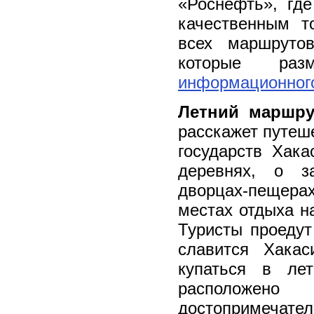
«Роснефть», где
качественным т
всех маршрутов
которые р
информационного
Летний маршру
расскажет путеш
государств Хака
деревнях, о з
дворцах-пещер
местах отдыха н
Туристы проедут
славится Хака
купаться в ле
располож
достопримечател