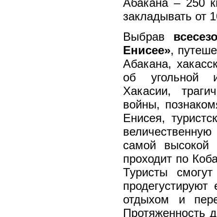
Абакана – 250 к
закладывать от 1
Выбрав
всесез
Енисее»
, путеш
Абакана, хакасс
об угольной и
Хакасии, траги
войны, познаком
Енисея, туристс
величественну
самой высокой
проходит по Коба
Туристы смогут
продегустируют 
отдыхом и пере
Протяженность д