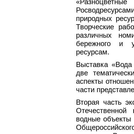
«Разноцветны
Росводресурс
природных ресур
Творческие раб
различных ном
бережного и у
ресурсам.
Выставка «Вода
две тематическ
аспекты отношен
части представл
Вторая часть э
Отечественной
водные объекты 
Общероссийско