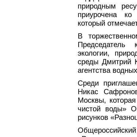
природным рес
приурочена ко
который отмечает
В торжественно
Председатель 
экологии, прир
среды Дмитрий 
агентства водны
Среди приглаше
Никас Сафроно
Москвы, котора
чистой воды» О
рисунков «Разно
Общероссийски