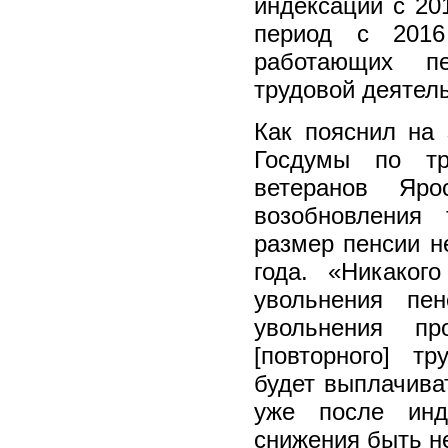
индексаций с 20
период с 201
работающих п
трудовой деятел
Как пояснил на 
Госдумы по тр
ветеранов Яро
возобновления
размер пенсии н
года. «Никаког
увольнения пе
увольнения пр
[повторного] тр
будет выплачива
уже после инд
снижения быть не