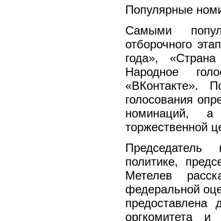
Популярные ном
Самыми попу
отборочного эта
года», «Страна
Народное гол
«ВКонтакте». 
голосования опр
номинаций, а
торжественной ц
Председатель
политике, пред
Метелев расск
федеральной оце
предоставлена 
оргкомитета и