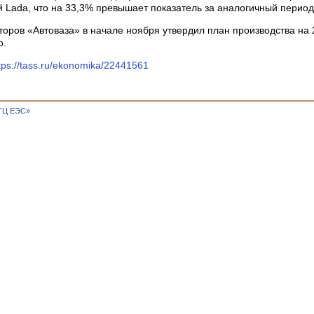
 Lada, что на 33,3% превышает показатель за аналогичный период
торов «Автоваза» в начале ноября утвердил план производства на 
о.
tps://tass.ru/ekonomika/22441561
ТЦ ЕЭС»