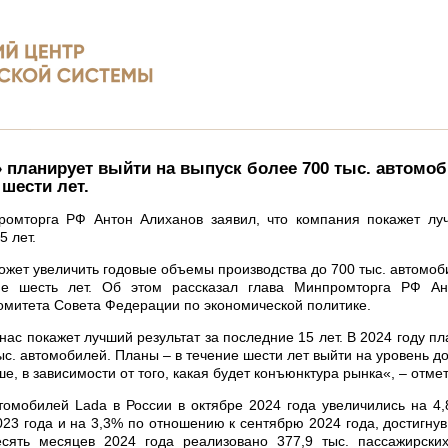
 планирует выйти на выпуск более 700 тыс. автомо
 шести лет.
ромторга РФ Антон Алиханов заявил, что компания покажет луч
5 лет.
ожет увеличить годовые объемы производства до 700 тыс. автомоби
е шесть лет. Об этом рассказал глава Минпромторга РФ Ан
омитета Совета Федерации по экономической политике.
 нас покажет лучший результат за последние 15 лет. В 2024 году п
ыс. автомобилей. Планы – в течение шести лет выйти на уровень до
е, в зависимости от того, какая будет конъюнктура рынка«, – отмет
омобилей Lada в России в октябре 2024 года увеличились на 4
023 года и на 3,3% по отношению к сентябрю 2024 года, достигнув
есять месяцев 2024 года реализовано 377,9 тыс. пассажирски