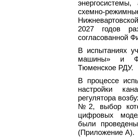
энергосистемы,
схемно-режимные
Нижневартовско
2027 годов ра
согласованной 
В испытаниях у
машины» и Фи
Тюменское РДУ.
В процессе исп
настройки кан
регулятора возб
№2, выбор кот
цифровых моде
были проведены
(Приложение А).