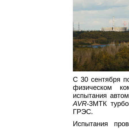
С 30 сентября п
физическом к
испытания автом
AVR
-3MТК турб
ГРЭС.
Испытания про