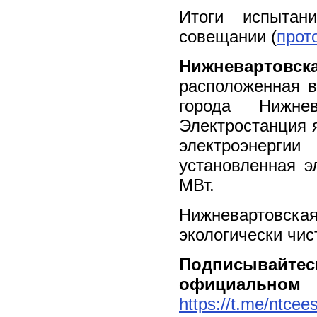
Итоги испытан
совещании (
прот
Нижневартовск
расположенная в
города Нижне
Электростанция 
электроэнергии
установленная э
МВт.
Нижневартовс
экологически чис
Подписывайт
официальном
https://t.me/ntcees