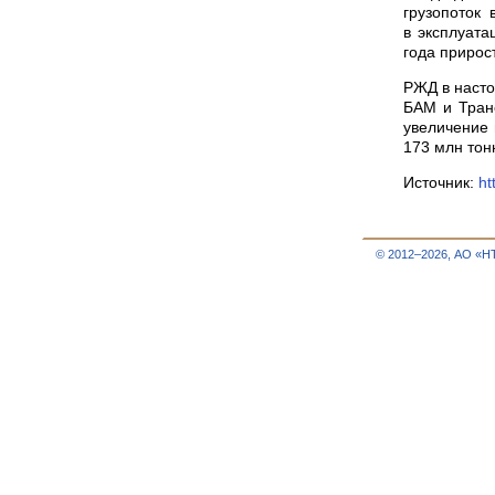
грузопоток 
в эксплуата
года прирост
РЖД в насто
БАМ и Транс
увеличение 
173 млн тонн
Источник:
ht
© 2012–2026, АО «Н