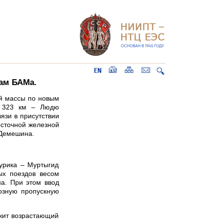
ам БАМа.
й массы по новым
и 323 км – Людю
язи в присутствии
сточной железной
 Демешина.
урика – Муртыгид
ых поездов весом
на. При этом ввод
возную пропускную
ржит возрастающий