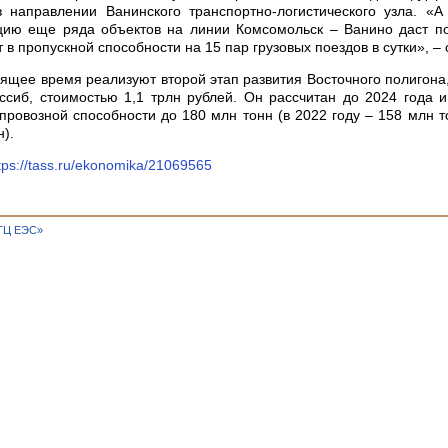
в направлении Ванинского транспортно-логистического узла. «
цию еще ряда объектов на линии Комсомольск – Ванино даст по
 в пропускной способности на 15 пар грузовых поездов в сутки», – 
ящее время реализуют второй этап развития Восточного полигона,
сиб, стоимостью 1,1 трлн рублей. Он рассчитан до 2024 года 
провозной способности до 180 млн тонн (в 2022 году – 158 млн то
).
tps://tass.ru/ekonomika/21069565
ТЦ ЕЭС»