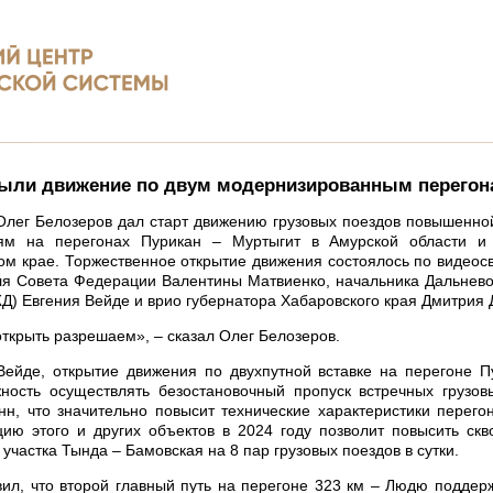
ыли движение по двум модернизированным перегон
лег Белозеров дал старт движению грузовых поездов повышенно
ям на перегонах Пурикан – Муртыгит в Амурской области 
ом крае. Торжественное открытие движения состоялось по видеосв
я Совета Федерации Валентины Матвиенко, начальника Дальнево
Д) Евгения Вейде и врио губернатора Хабаровского края Дмитрия
ткрыть разрешаем», – сказал Олег Белозеров.
ейде, открытие движения по двухпутной вставке на перегоне П
ность осуществлять безостановочный пропуск встречных грузов
нн, что значительно повысит технические характеристики перего
цию этого и других объектов в 2024 году позволит повысить ск
участка Тында – Бамовская на 8 пар грузовых поездов в сутки.
ил, что второй главный путь на перегоне 323 км – Людю подде