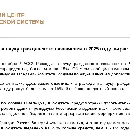
а науку гражданского назначения в 2025 году вырас
октября. /ТАСС/. Расходы на науку гражданского назначения в Р
еспрецедентно, более чем на 15%. Об этом сообщил замглав
ьчук на заседании комитета Госдумы по науке и высшему образов
сается науки, здесь важно отметить, что расходы на науку гражда
5 году растут более чем на 15%. Это беспрецедентный рост за п
, по словам Омельчука, в бюджете предусмотрены дополнитель
 ремонт здания президиума Российской академии наук. Также св
но выделено в бюджете на антитеррористические мероприятия в в
брнауки России Валерий Фальков отметил, что на фундаменталь
у в бюджете выделено на 21% больше средств, чем в 2024 году