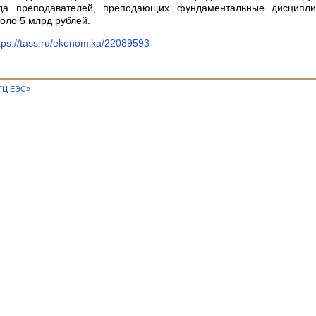
да преподавателей, преподающих фундаментальные дисципли
оло 5 млрд рублей.
tps://tass.ru/ekonomika/22089593
ТЦ ЕЭС»