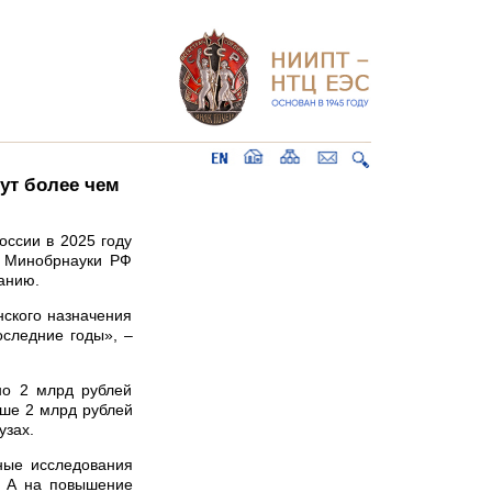
тут более чем
оссии в 2025 году
ы Минобрнауки РФ
анию.
нского назначения
оследние годы», –
но 2 млрд рублей
ыше 2 млрд рублей
узах.
ные исследования
. А на повышение