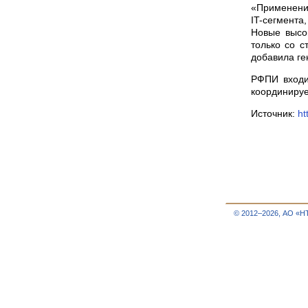
«Применение
IT-сегмента
Новые высо
только со с
добавила ге
РФПИ входи
координируе
Источник:
ht
© 2012–2026, АО «Н