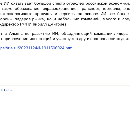
 ИИ охватывает большой спектр отраслей российской экономики
, также образование, здравоохранение, транспорт, торговлю, эне
котехнологичные продукты и сервисы на основе ИИ все более
тороны лидеров рынка, но и небольших компаний, малого и сре
ндиректор РФПИ Кирилл Дмитриев.
т в Альянс по развитию ИИ, объединяющий компании-лидеры 
т привлечение инвестиций и участвует в других направлениях деят
tps://ria.ru/20231124/ii-1911506924.html
ТЦ ЕЭС»