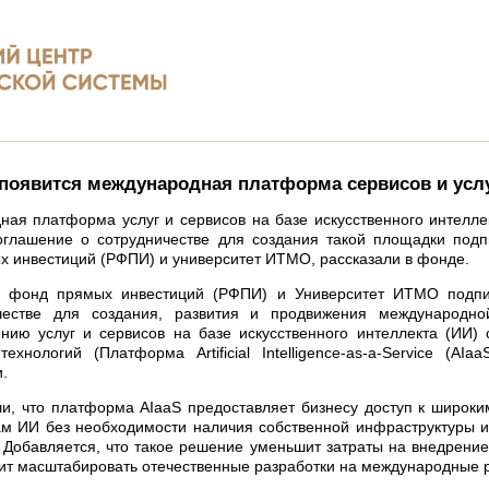
появится международная платформа сервисов и услу
ая платформа услуг и сервисов на базе искусственного интелле
оглашение о сотрудничестве для создания такой площадки подп
 инвестиций (РФПИ) и университет ИТМО, рассказали в фонде.
й фонд прямых инвестиций (РФПИ) и Университет ИТМО подпи
честве для создания, развития и продвижения международн
нию услуг и сервисов на базе искусственного интеллекта (ИИ)
технологий (Платформа Artificial Intelligence-as-a-Service (AIa
.
и, что платформа AIaaS предоставляет бизнесу доступ к широк
м ИИ без необходимости наличия собственной инфраструктуры и
 Добавляется, что такое решение уменьшит затраты на внедрени
ит масштабировать отечественные разработки на международные 