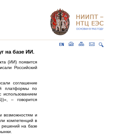
г на базе ИИ.
кта (ИИ) появится
исали Российский
сали соглашение
ой платформы по
 с использованием
aS))», – говорится
им возможностям и
ли компетенций в
е решений на базе
рынки.