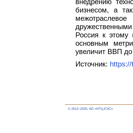
внедрению техн
бизнесом, а та
межотраслево
дружественным
Россия к этому 
основным метр
увеличит ВВП до
Источник:
https:/
© 2012–2026, АО «НТЦ ЕЭС»