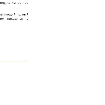
ередила импортное
ествляющий полный
ии» находятся в