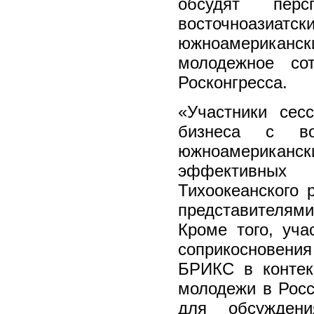
обсудят перс
восточноаз
южноамерикан
молодежное сот
Росконгресса.
«Участники сес
бизнеса с вос
южноамерика
эффективных
Тихоокеанского 
представителями
Кроме того, уча
соприкосновени
БРИКС в контек
молодежи в Росс
для обсуждени