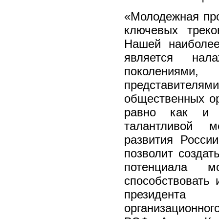
«Молодежная про
ключевых треко
Нашей наиболее
является нал
поколениям
представителями
общественных ор
равно как и 
талантливой м
развития Росси
позволит создат
потенциала 
способствовать 
президента 
организационног