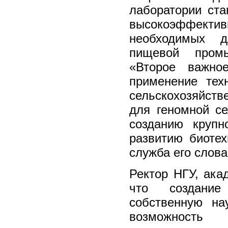
лаборатории ста
высокоэффек
необходимых д
пищевой промы
«Второе важно
применение тех
сельскохозяйст
для геномной се
созданию крупн
развитию биотех
служба его слова
Ректор НГУ, ака
что создание
собственную на
возможност