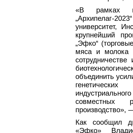
«В рамках про
„Архипелаг-20
университет, Ин
крупнейший про
„Эфко“ (торговые
мяса и молока 
сотрудничестве 
биотехнологич
объединить усил
генетически
индустриального
совместных 
производство», 
Как сообщил ди
«Эфко» Влади