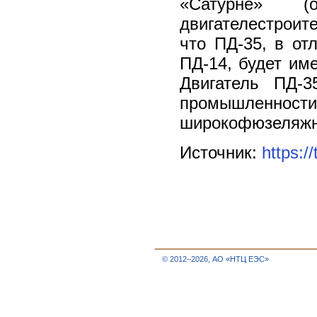
«Сатурне» 
двигателестрои
что ПД-35, в о
ПД-14, будет име
Двигатель ПД-3
промышлен
широкофюзеляжн
Источник:
https:/
© 2012–2026, АО «НТЦ ЕЭС»